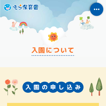
入園について
入
園
の
申
し
込
み